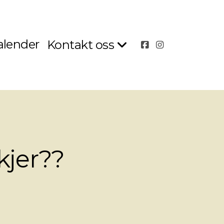
alender
Kontakt oss
jer??