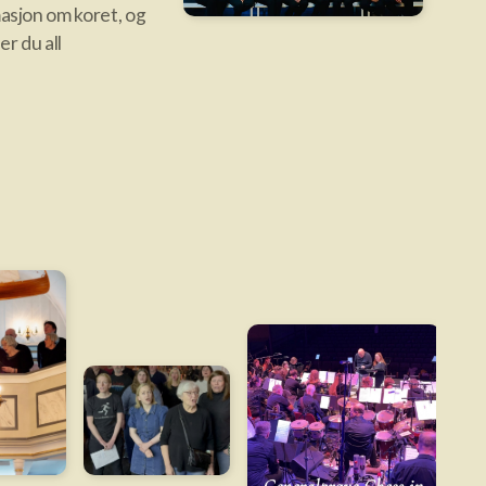
masjon om koret, og
er du all