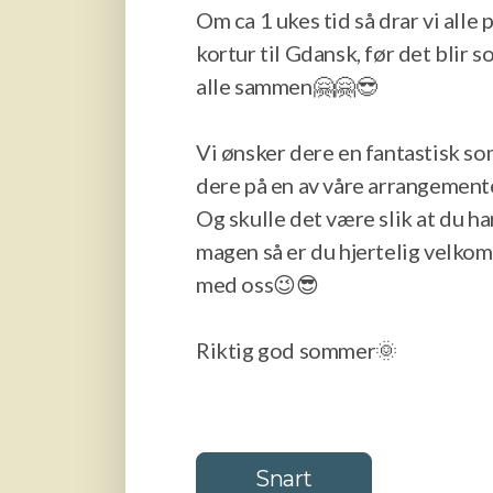
Om ca 1 ukes tid så drar vi alle 
kortur til Gdansk, før det blir 
alle sammen🤗🤗😎
Vi ønsker dere en fantastisk s
dere på en av våre arrangemente
Og skulle det være slik at du ha
magen så er du hjertelig velkom
med oss😉😎
Riktig god sommer🌞
Snart