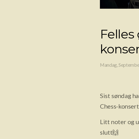
Felles
konse
Mandag, Septembe
Sist søndag ha
Chess-konserte
Litt noter og u
slutt🙌