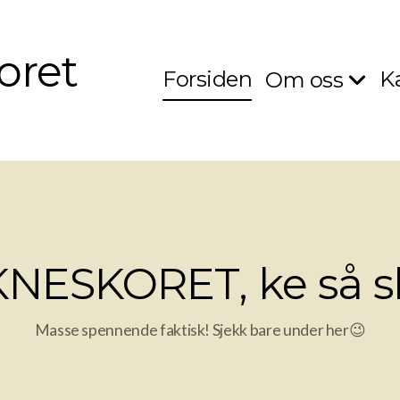
oret
Forsiden
K
Om oss
NESKORET, ke så sk
Masse spennende faktisk! Sjekk bare under her😉