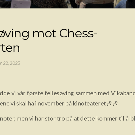
 øving mot Chess-
rten
r 22, 2025
dde vi vår første fellesøving sammen med Vikaband
ne vi skal ha i november på kinoteateret🎶🎶
noter, men vi har stor tro på at dette kommer til å b