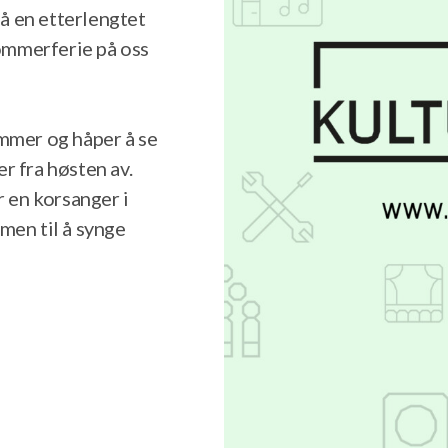
på en etterlengtet
sommerferie på oss
ommer og håper å se
r fra høsten av.
r en korsanger i
men til å synge