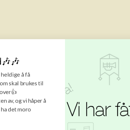
d🎶🎶
 heldige å få
som skal brukes til
mover👍
n av, og vi håper å
å ha det moro