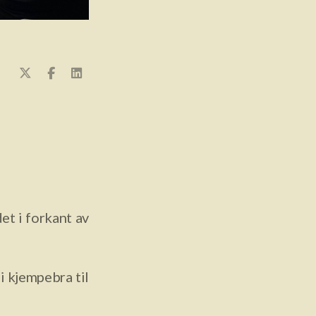
et i forkant av
li kjempebra til